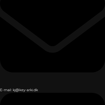
E-mail: kj@key-arki.dk