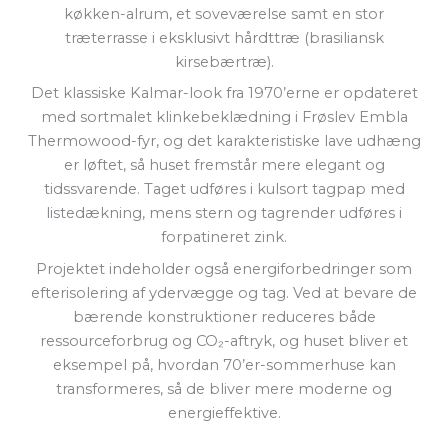
køkken-alrum, et soveværelse samt en stor
træterrasse i eksklusivt hårdttræ (brasiliansk
kirsebærtræ).
Det klassiske Kalmar-look fra 1970’erne er opdateret
med sortmalet klinkebeklædning i Frøslev Embla
Thermowood-fyr, og det karakteristiske lave udhæng
er løftet, så huset fremstår mere elegant og
tidssvarende. Taget udføres i kulsort tagpap med
listedækning, mens stern og tagrender udføres i
forpatineret zink.
Projektet indeholder også energiforbedringer som
efterisolering af ydervægge og tag. Ved at bevare de
bærende konstruktioner reduceres både
ressourceforbrug og CO₂-aftryk, og huset bliver et
eksempel på, hvordan 70’er-sommerhuse kan
transformeres, så de bliver mere moderne og
energieffektive.