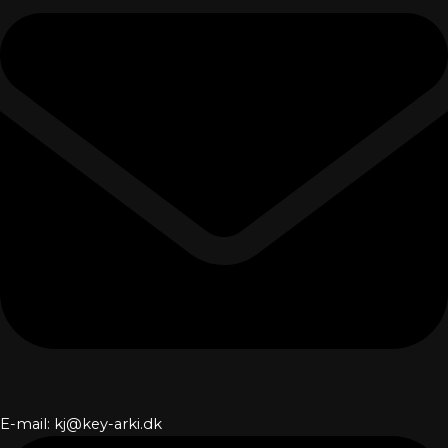
E-mail: kj@key-arki.dk