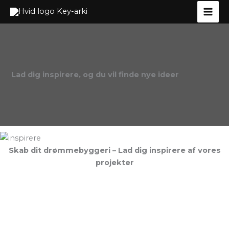
Gå
til
indholdet
Lad dig inspirere, og du vil finde nye ideer
Skab dit drømmebyggeri – Lad dig inspirere af vores
projekter